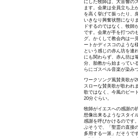
にした牧師は、大音響の
ます。会衆は全員立ち上
を高く挙げて振ったり、
いきなり興奮状態になり
ドするのではなく、牧師
です。会衆が手を打つの
グ。かくして教会内は一
ートかディスコのような
という感じの赤ん坊を連
にも関わらず、赤ん坊は
分、胎教から始まってい
らにゴスペル音楽が染み
ワークソング風賛美歌が2
スローな賛美歌が歌われ
歌ではなく、今風のビー
20分ぐらい。
牧師がイエスへの感謝の
想像出来るようなスタイ
感謝を呼びかけるのです
ぶそうで、「聖霊の直接
多用する一派」だそうで