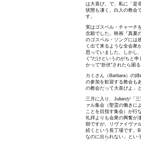
は大喜び。で、私に「是
状態も凄く、白人の教会
す。
実はゴスペル・チャーチ
念願でした。映画『真夏
のゴスペル・ソングには
く出て来るような全会衆
思っていました。しかし、
く”だけというのがちと申
かって“折伏”されたら困る
カミさん（Barbara）の
の参加を歓迎する教会も
の教会だって大喜びよ」
三月に入り、Julianが
ァル集会（聖霊の働きに
ことを目指す集会）が行
礼拝よりも会衆の興奮が
朝ですが、リヴァイヴァル
続くという長丁場です。Ba
なのに出られない」とい