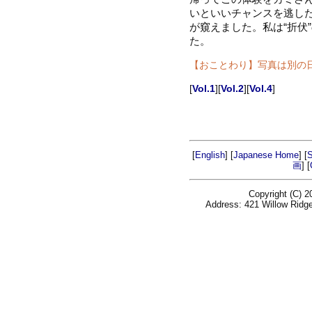
いといいチャンスを逃し
が窺えました。私は“折伏
た。
【おことわり】写真は別の
[
Vol.1
][
Vol.2
][
Vol.4
]
[
English
] [
Japanese Home
] [
S
画
] [
Copyright (C)
Address: 421 Willow Ridge