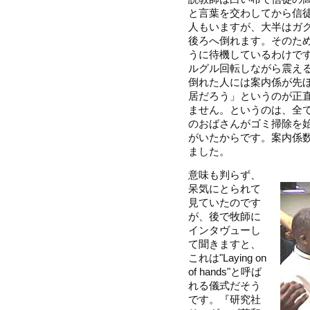
と言葉を交わしてから信
人もいますが、大半はガ
後ろへ倒れます。そのた
うに待機しているわけで
ルグル回転しながら震え
倒れた人には案内係が先
居だろう」というのが正
ません。というのは、全て
のおばさんがゴミ掃除を
がいたからです。案内係
ました。
意味も判らず、
呆気にとられて
見ていたのです
が、後で牧師に
インタヴューし
て聞きますと、
これは"Laying on
of hands"と呼ば
れる儀式だそう
です。『研究社