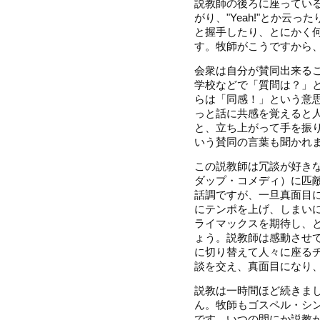
説教師の後ろに座ってい
がり、"Yeah!"とか云
と握手したり、とにかく
す。牧師がこうですから
会衆は自分が賛同出来る
学校などで「質問は？」
らは「同感！」という意
っと話に共感を覚えると
と、立ち上がって手を振ります。
いう賛同の言葉も聞かれ
この説教師は冗談が好き
ダップ・コメディ）に匹
話調ですが、一旦真面目
にテンポを上げ、しまい
ライマックスを期待し、
ょう。説教師は感動させ
に切り替えて人々に座る
談を交え、真面目になり
説教は一時間ほど続きま
ん。牧師もゴスペル・シ
です。いつの間にか説教