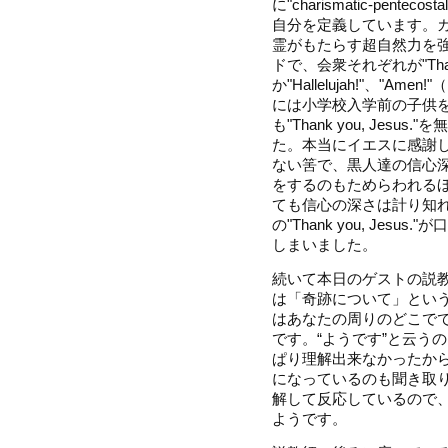
に"charismatic-pen
自分を定義しています。
霊がもたらす超自然力を
ドで、会衆それぞれが"Thank 
か"Hallelujah!"、"
には小学校入学前の子供
も"Thank you, Jes
た。本当にイエスに感謝
ない筈で、黒人達の信心
をするのもためらわれる
ても信心の深さは計り知
の"Thank you, Je
しまいました。
続いて本日のゲストの説
は「奇跡について」とい
はあなたの周りのどこで
です。“ようです”と云う
ぱり理解出来なかったか
になっているのも聞き取
解して反応しているので
ようです。