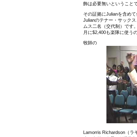
飾は必要無いということ
その証拠にJulianを含
Julianのテナー・サッ
ムス二名（交代制）です。一人
月に$2,400も楽隊に
牧師の
Lamorris Richar