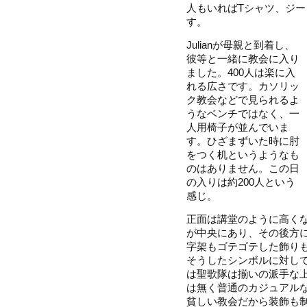
人もいればTシャツ、ジ
す。
Julianが母親と到着し、
彼等と一緒に教会に入り
ました。400人は楽に入
れる広さです。カソリッ
ク教会などで見られるよ
うなベンチではなく、一
人用椅子が並んでいま
す。ひざまずいた時に肘
をつく机というようなも
のはありません。この日
の入りは約200人という
感じ。
正面は講堂のように高く
が中央にあり、その後方
字架もゴテゴテした飾り
そうしたシンボルに対し
は聖歌隊は揃いの派手な
は無く普通のカジュアル
貧しい教会だから装飾も