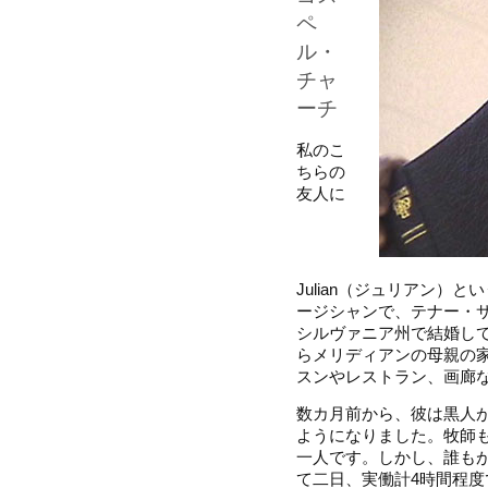
ペ
ル・
チャ
ーチ
私のこ
ちらの
友人に
Julian（ジュリアン）
ージシャンで、テナー・
シルヴァニア州で結婚し
らメリディアンの母親の
スンやレストラン、画廊
数カ月前から、彼は黒人
ようになりました。牧師
一人です。しかし、誰も
て二日、実働計4時間程度で週