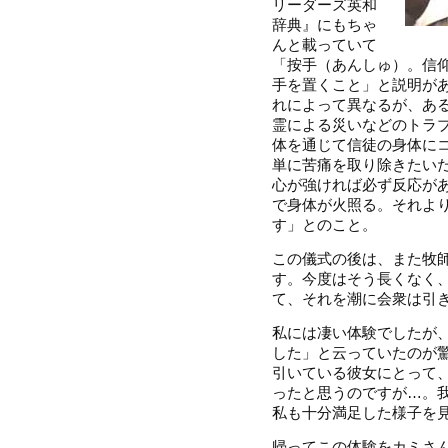
リーダーズ英和
辞典』にもちゃ
んと載っていて
「按手（あんしゅ）。信
手を置くこと」と説明が
れによって異なるが、あ
霊による災いなどのトラ
体を通じて信徒の身体に
単に苦痛を取り除きたい
心が強ければ必ず反応が
で身体が火照る。それよ
す」とのこと。
この儀式の後は、また牧
す。今度はそう長くなく
て、それを潮に会衆は引
私には凄い体験でしたが、J
した」と云っていたのが
引いている彼女にとって
ったと思うのですが…。我々
私も十分満足した様子を
帰ってこの体験をカミさ