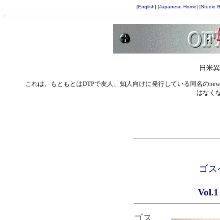
[
English
] [
Japanese Home
] [
Studio 
日米異
これは、もともとはDTPで友人、知人向けに発行している同名のnewsl
はなくな
ゴス
Vol.1
ゴス