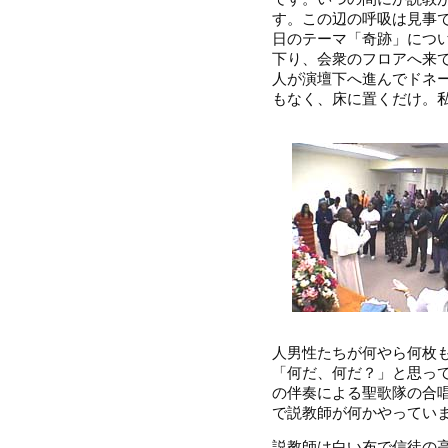
す。この辺の呼吸は見事
日のテーマ「奇跡」につ
下り、会衆のフロアへ来
人が演壇下へ進んでドネ
もなく、床に置くだけ。私も
人男性たちが何やら何枚
「何だ、何だ？」と思っ
の伴奏による聖歌隊の合
で説教師が何かやってい
説教師は白い布で信徒の