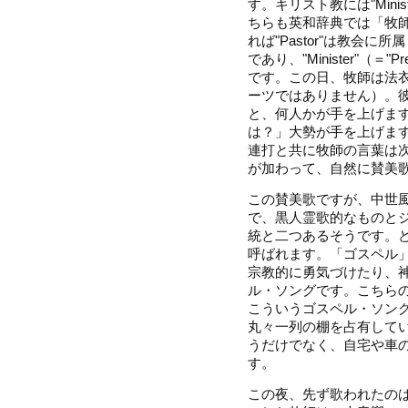
す。キリスト教には"Minis
ちらも英和辞典では「牧
れば"Pastor"は教会
であり、"Minister"（＝
です。この日、牧師は法
ーツではありません）。
と、何人かが手を上げま
は？」大勢が手を上げま
連打と共に牧師の言葉は
が加わって、自然に賛美
この賛美歌ですが、中世
で、黒人霊歌的なものと
統と二つあるそうです。
呼ばれます。「ゴスペル
宗教的に勇気づけたり、
ル・ソングです。こちら
こういうゴスペル・ソン
丸々一列の棚を占有して
うだけでなく、自宅や車
す。
この夜、先ず歌われたの